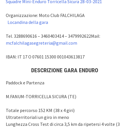
Squadre Mini-Enduro Torricella Sicura 28-03-2021
Organizzazione: Moto Club FALCHILAGA
Locandina della gara
Tel. 3288690616 – 3460403414 – 3479992622Mail:
mcfalchilagasegreteria@gmail.com
IBAN: IT 17 O 07601 15300 001043613817
DESCRIZIONE GARA ENDURO
Paddock e Partenza
M.FANUM-TORRICELLA SICURA (TE)
Totale percorso 152 KM (38 x 4 giri)
Ultraterritoriali un giro in meno
Lunghezza Cross Test di circa 3,5 km da ripetersi 4 volte (3