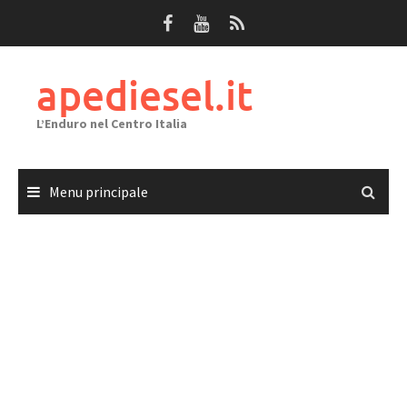
Passa
al
contenuto
apediesel.it
L’Enduro nel Centro Italia
Menu principale