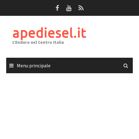
Passa
al
contenuto
apediesel.it
L’Enduro nel Centro Italia
Menu principale