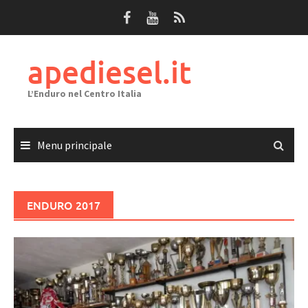
Passa
al
contenuto
apediesel.it
L’Enduro nel Centro Italia
Menu principale
ENDURO 2017