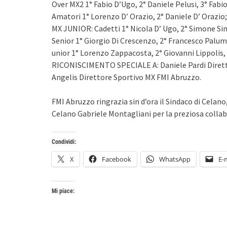
Over MX2 1° Fabio D’Ugo, 2° Daniele Pe
lusi
, 3° Fab
Amatori 1° Lorenzo D’ Orazio, 2° Daniele D’ Orazio;
MX JUNIOR: Cadetti 1° Nicola D’ Ugo, 2° Simone Si
Senior 1° Giorgio Di Crescenzo, 2° Francesco Palum
unior 1° Lorenzo Zappacosta, 2° Giovanni Lippolis,
RICONISCIMENTO SPECIALE A: Daniele Pardi Dirett
Angelis Direttore Sportivo MX FMI Abruzzo.
FMI Abruzzo ringrazia sin d’ora il Sindaco di Celano,
Celano Gabriele Montagliani per la preziosa colla
Condividi:
X
Facebook
WhatsApp
E-
Mi piace: