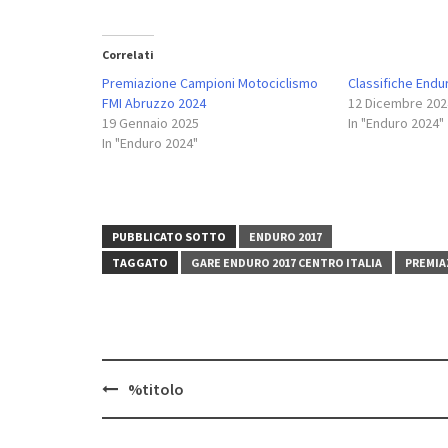
Correlati
Premiazione Campioni Motociclismo
Classifiche Endu
FMI Abruzzo 2024
12 Dicembre 202
19 Gennaio 2025
In "Enduro 2024"
In "Enduro 2024"
PUBBLICATO SOTTO
ENDURO 2017
TAGGATO
GARE ENDURO 2017 CENTRO ITALIA
PREMIA
Navigazione
%titolo
articolo