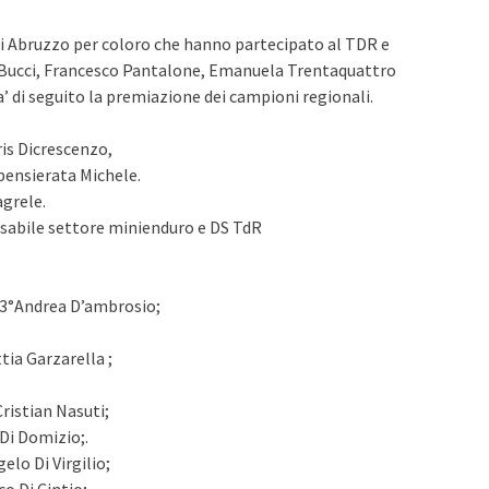
 fmi Abruzzo per coloro che hanno partecipato al TDR e
e Bucci, Francesco Pantalone, Emanuela Trentaquattro
a’ di seguito la premiazione dei campioni regionali.
ris Dicrescenzo,
pensierata Michele.
agrele.
sabile settore minienduro e DS TdR
, 3°Andrea D’ambrosio;
tia Garzarella ;
Cristian Nasuti;
 Di Domizio;.
elo Di Virgilio;