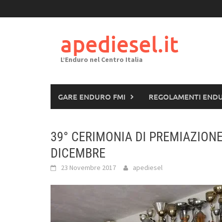
Passa
al
contenuto
apediesel.it
L’Enduro nel Centro Italia
GARE ENDURO FMI
REGOLAMENTI END
39° CERIMONIA DI PREMIAZIONE
DICEMBRE
23 Novembre 2017
apediesel