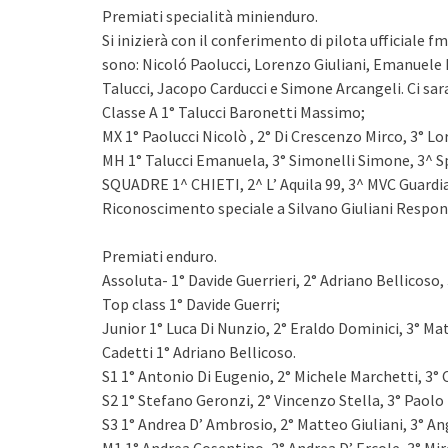
Premiati specialità minienduro.
Si inizierà con il conferimento di pilota ufficiale
sono: Nicoló Paolucci, Lorenzo Giuliani, Emanuel
Talucci, Jacopo Carducci e Simone Arcangeli. Ci sar
Classe A 1° Talucci Baronetti Massimo;
MX 1° Paolucci Nicolò , 2° Di Crescenzo Mirco, 3° Lo
MH 1° Talucci Emanuela, 3° Simonelli Simone, 3^ S
SQUADRE 1^ CHIETI, 2^ L’ Aquila 99, 3^ MVC Guardi
Riconoscimento speciale a Silvano Giuliani Respon
Premiati enduro.
Assoluta- 1° Davide Guerrieri, 2° Adriano Bellicoso
Top class 1° Davide Guerri;
Junior 1° Luca Di Nunzio, 2° Eraldo Dominici, 3° Mat
Cadetti 1° Adriano Bellicoso.
S1 1° Antonio Di Eugenio, 2° Michele Marchetti, 3° 
S2 1° Stefano
Geronzi
, 2° Vincenzo Stella, 3° Paolo
S3 1° Andrea D’ Ambrosio, 2° Matteo Giuliani, 3° Ang