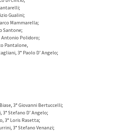
co Di Cintio;
Santarelli;
izio Gualini;
 Marco Mammarella;
to Santone;
° Antonio Polidoro;
ico Pantalone,
agliani, 3° Paolo D’ Angelo;
iase, 3° Giovanni Bertuccelli;
i, 3° Stefano D’ Angelo;
o, 3° Loris Rasetta;
urrini, 3° Stefano Venanzi;