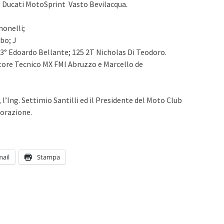
io Ducati MotoSprint Vasto Bevilacqua.
monelli;
bo; J
 3° Edoardo Bellante; 125 2T Nicholas Di Teodoro.
ore Tecnico MX FMI Abruzzo e Marcello de
 l’Ing. Settimio Santilli ed il Presidente del Moto Club
borazione.
mail
Stampa