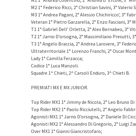
M1 1° Andrea Cosentino, 2° Andrea D’ Ercole, 3° Mir
M2 1° Federico Ricci, 2° Christian Savini, 3° Valerio 
M3 1° Andrea Pagani, 2° Alessio Chichiricco’, 3° Fabr
Veteran 1° Pietro Garzarella, 2° Enzo Fasciani, 3°
T1 1° Gabriel Dell’ Orletta, 2° Alex Bernabeo, 3° Vi
T2 1° Jarno D’orsogna, 2° Massimiliano Presutti, 3
T3 1° Angelo Braccia, 2° Andrea Larovere, 3° Feder
Ultraterritoriale 1° Lorenzo Franchi, 2° Oscar Mont
Lady 1° Camilla Ferzacca;
Codice 1° Luca Manzoli.
Squadre 1^ Chieti, 2^ Carsoli Enduro, 3^ Chieti B.
PREMIATI MX E MX JUNIOR.
Top Rider MX1 1° Jimmy de Nicola, 2° Leo Bruno Di B
Top Rider MX2 1° Paolo Ricciutelli, 2° Angelo Fabbr
Agonisti MX1 1° Jarno D’orsogna, 2° Daniele Di Cicc
Agonisti MX2 1° Alessandro Di Gregorio, 2° Luigi Za
Over MX1 1° Gianni Giancristofaro;