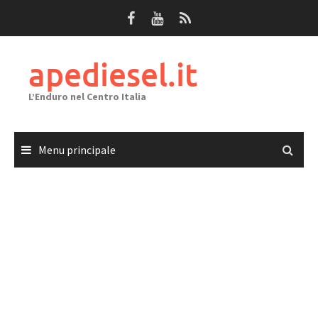
Passa
al
contenuto
apediesel.it
L’Enduro nel Centro Italia
Menu principale