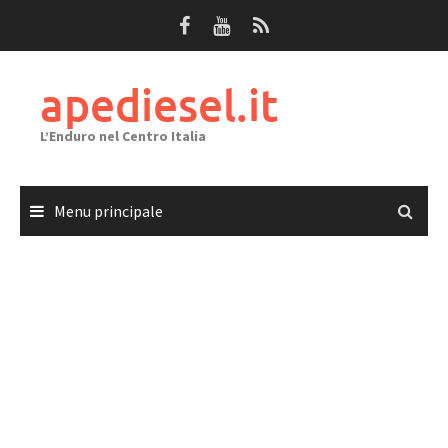
Passa
al
contenuto
apediesel.it
L’Enduro nel Centro Italia
Menu principale