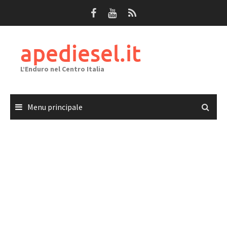
Passa
al
contenuto
apediesel.it
L’Enduro nel Centro Italia
Menu principale