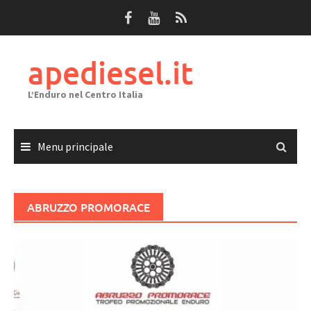
Passa
al
contenuto
apediesel.it
L’Enduro nel Centro Italia
Menu principale
ABRUZZO PROMORACE