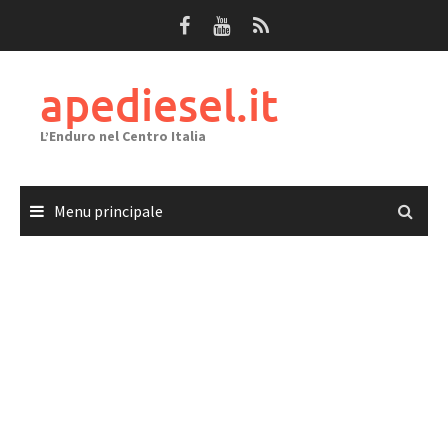
Passa
al
contenuto
apediesel.it
L’Enduro nel Centro Italia
Menu principale