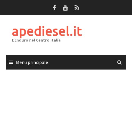
Passa
al
contenuto
apediesel.it
L’Enduro nel Centro Italia
Menu principale