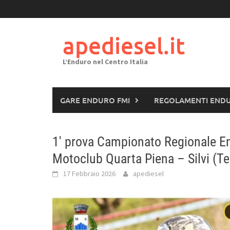
Passa
al
contenuto
apediesel.it
L’Enduro nel Centro Italia
GARE ENDURO FMI
REGOLAMENTI END
1′ prova Campionato Regionale E
Motoclub Quarta Piena – Silvi (Te
17 Febbraio 2026
apediesel