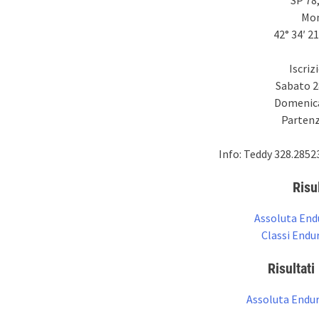
Mon
42° 34′ 21
Iscriz
Sabato 2
Domenica 
Partenz
Info: Teddy 328.2852
Risu
Assoluta End
Classi Endu
Risultati 
Assoluta Endu