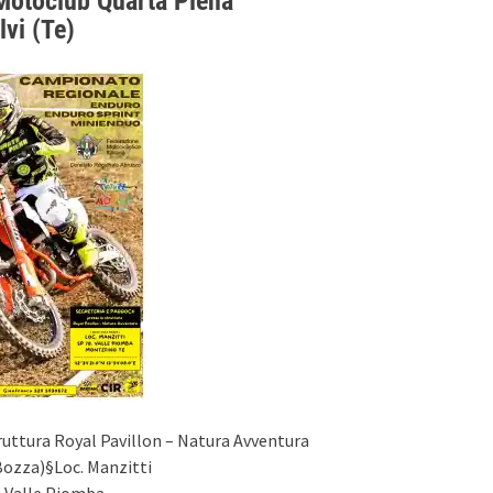
Motoclub Quarta Piena
lvi (Te)
ruttura Royal Pavillon – Natura Avventura
Bozza)§Loc. Manzitti
, Valle Piomba