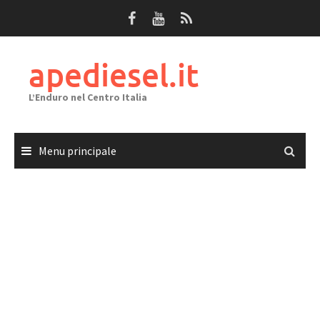
Passa
al
contenuto
apediesel.it
L’Enduro nel Centro Italia
Menu principale