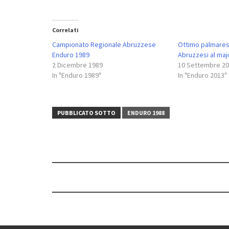
Correlati
Campionato Regionale Abruzzese
Ottimo palmares p
Enduro 1989
Abruzzesi al maj
2 Dicembre 1989
10 Settembre 2
In "Enduro 1989"
In "Enduro 2013"
PUBBLICATO SOTTO
ENDURO 1988
Navigazione
articolo