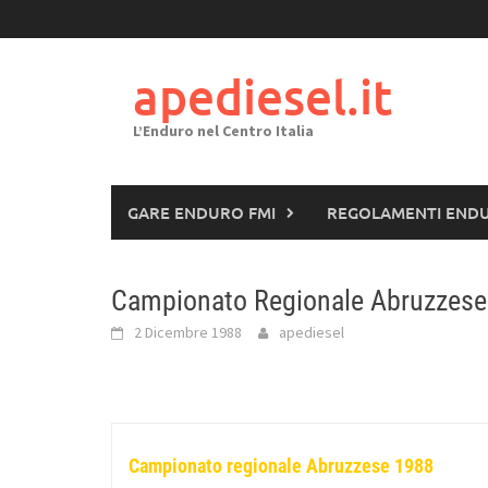
Passa
al
contenuto
apediesel.it
L’Enduro nel Centro Italia
GARE ENDURO FMI
REGOLAMENTI END
Campionato Regionale Abruzzese
2 Dicembre 1988
apediesel
Campionato regionale Abruzzese 1988