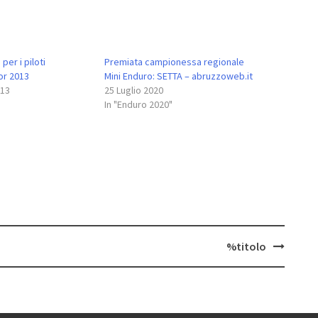
er i piloti
Premiata campionessa regionale
or 2013
Mini Enduro: SETTA – abruzzoweb.it
013
25 Luglio 2020
In "Enduro 2020"
%titolo