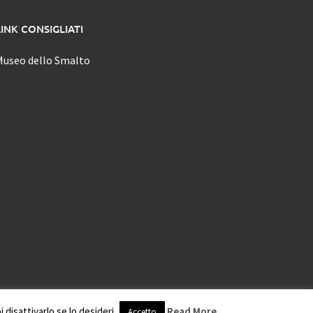
LINK CONSIGLIATI
Museo dello Smalto
disattivarlo se lo desideri.
Read More
Accetto