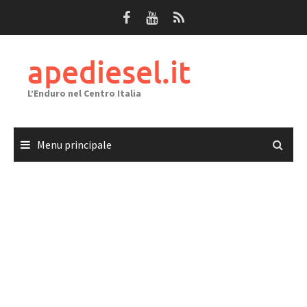
Passa
al
contenuto
apediesel.it
L’Enduro nel Centro Italia
Menu principale